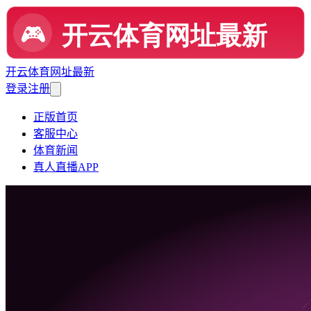
开云体育网址最新
登录
注册
正版首页
客服中心
体育新闻
真人直播APP