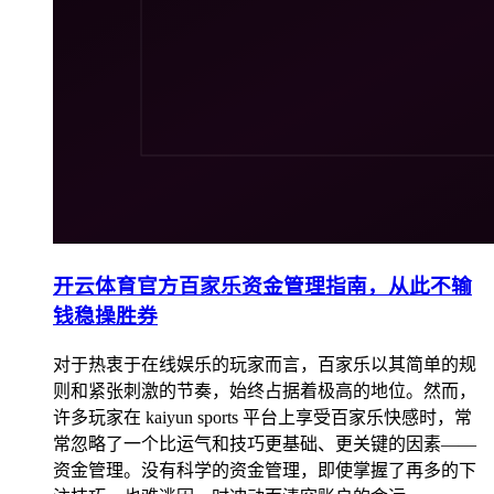
开云体育官方百家乐资金管理指南，从此不输
钱稳操胜券
对于热衷于在线娱乐的玩家而言，百家乐以其简单的规
则和紧张刺激的节奏，始终占据着极高的地位。然而，
许多玩家在 kaiyun sports 平台上享受百家乐快感时，常
常忽略了一个比运气和技巧更基础、更关键的因素——
资金管理。没有科学的资金管理，即使掌握了再多的下