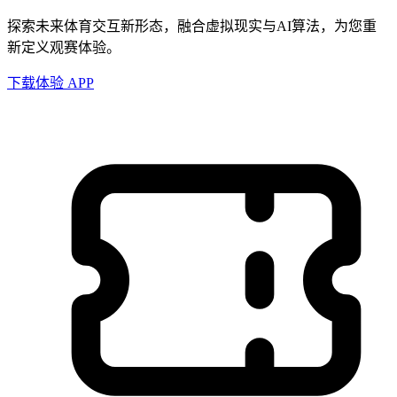
探索未来体育交互新形态，融合虚拟现实与AI算法，为您重
新定义观赛体验。
下载体验 APP