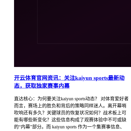
开云体育官网资讯：关注kaiyun sports最新动
态，获取独家赛事内幕
直达核心：为何要关注kaiyun sports动态？ 对体育爱好者
而言，赛场上的胜负和背后的策略同样迷人。离开幕哨
吹响还有多久？关键球员的恢复状况如何？战术板上可
能有哪些新变化？这些信息构成了观赛体验中不可或缺
的“内幕”部分。而 kaiyun sports 作为一个集赛事信息、