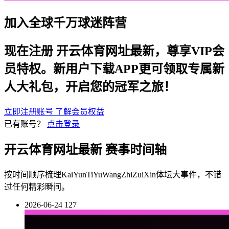
加入全球千万球迷阵营
现在注册
开云体育网址最新
，尊享VIP会
员特权。新用户下载APP更可领取专属新
人大礼包，开启您的冠军之旅！
立即注册账号
了解会员权益
已有账号？
点击登录
开云体育网址最新 赛事时间轴
按时间顺序梳理KaiYunTiYuWangZhiZuiXin体坛大事件，不错
过任何精彩瞬间。
2026-06-24
127