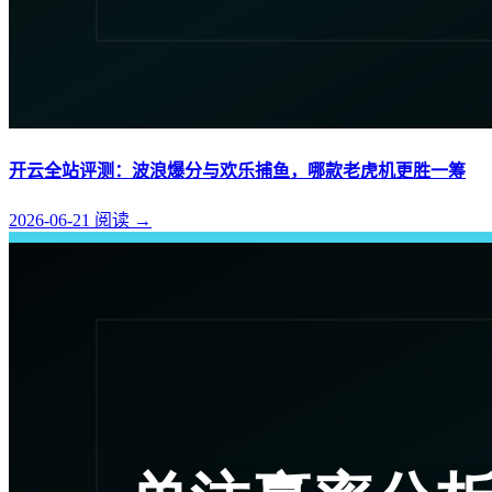
开云全站评测：波浪爆分与欢乐捕鱼，哪款老虎机更胜一筹
2026-06-21
阅读
→