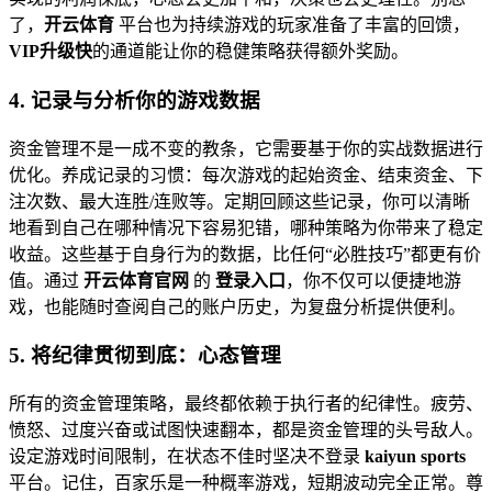
了，
开云体育
平台也为持续游戏的玩家准备了丰富的回馈，
VIP升级快
的通道能让你的稳健策略获得额外奖励。
4. 记录与分析你的游戏数据
资金管理不是一成不变的教条，它需要基于你的实战数据进行
优化。养成记录的习惯：每次游戏的起始资金、结束资金、下
注次数、最大连胜/连败等。定期回顾这些记录，你可以清晰
地看到自己在哪种情况下容易犯错，哪种策略为你带来了稳定
收益。这些基于自身行为的数据，比任何“必胜技巧”都更有价
值。通过
开云体育官网
的
登录入口
，你不仅可以便捷地游
戏，也能随时查阅自己的账户历史，为复盘分析提供便利。
5. 将纪律贯彻到底：心态管理
所有的资金管理策略，最终都依赖于执行者的纪律性。疲劳、
愤怒、过度兴奋或试图快速翻本，都是资金管理的头号敌人。
设定游戏时间限制，在状态不佳时坚决不登录
kaiyun sports
平台。记住，百家乐是一种概率游戏，短期波动完全正常。尊