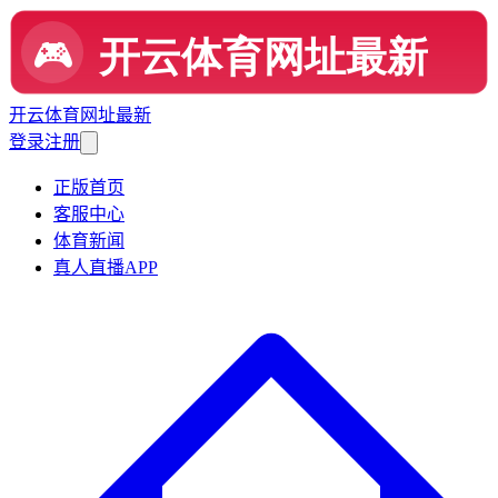
开云体育网址最新
登录
注册
正版首页
客服中心
体育新闻
真人直播APP