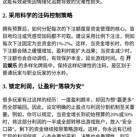
这能有效避免因情绪化追数导致的灾难性损失。
2. 采用科学的注码控制策略
拥有预算后，如何分配每次的下注额度是资金管理的核心。盲
目地均注或凭感觉加码都不可取。建议采用比例下注法，例如
每次下注固定为总资金的1%-2%。这样，当资金增长时，你的
下注额会随之缓慢增加，盈利时能扩大战果；当资金减少时，
下注额也会自动调低，有效保护本金，延长游戏时间。在
开
云娱乐
的多样化牌局中，保持这样纪律性的注码，是区别于
普通玩家与职业玩家的分水岭。
3. 锁定利润，让盈利“落袋为安”
很多玩家有过这样的经历：一度盈利颇丰，却因为想“赢更多”
而全部输回。因此，设定明确的止盈点与利润分割机制至关重
要。例如，你可以规定，当资金增长到初始预算的20%或50%
时，将这部分利润的一半或全部转移出游戏账户，放入“安全
口袋”。剩下的资金继续按原策略游戏。这样，你永远有已经
实现的利润保底，心态会更加平和，决策也会更理性。别忘