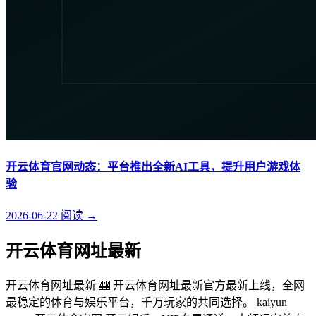
开云体育官网动态：平台推出全新AI工具，提升用户游戏体
验
2026-06-22
阅读
→
开云体育网址最新
开云体育网址最新 🎰 开云体育网址最新官方最新上线，全网
最稳定的体育与娱乐平台，千万玩家的共同选择。 kaiyun