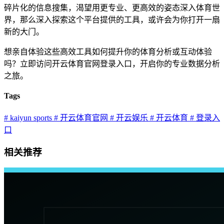
碎片化的信息搜集，渴望用更专业、更高效的姿态深入体育世
界，那么深入探索这个平台提供的工具，或许会为你打开一扇
新的大门。
想亲自体验这些高效工具如何提升你的体育分析或互动体验
吗？立即访问开云体育官网登录入口，开启你的专业数据分析
之旅。
Tags
# kaiyun sports
# 开云体育官网
# 开云娱乐
# 开云体育
# 登录入
口
相关推荐