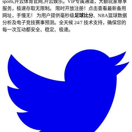
sports,开云体育官网,开云娱乐。VIP专属通道，大额玩家尊享
服务，极速存取无限制。 限时开放注册！点击查看最新备用
网址，手慢无！ 为用户提供毫秒级
足球比分
、NBA篮球数据
分析及电子竞技赛事预测。全天候 24/7 技术支持，确保您的
每一次互动都安全、稳定、极速。