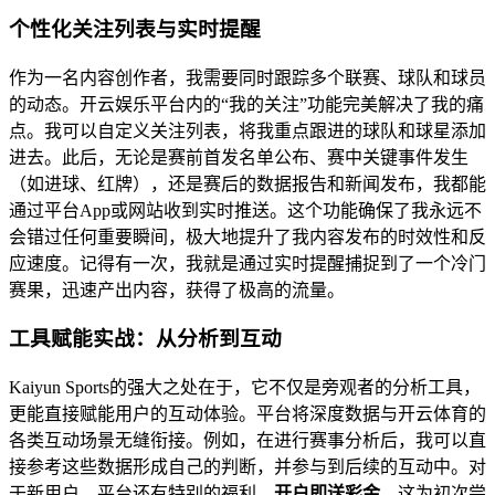
个性化关注列表与实时提醒
作为一名内容创作者，我需要同时跟踪多个联赛、球队和球员
的动态。开云娱乐平台内的“我的关注”功能完美解决了我的痛
点。我可以自定义关注列表，将我重点跟进的球队和球星添加
进去。此后，无论是赛前首发名单公布、赛中关键事件发生
（如进球、红牌），还是赛后的数据报告和新闻发布，我都能
通过平台App或网站收到实时推送。这个功能确保了我永远不
会错过任何重要瞬间，极大地提升了我内容发布的时效性和反
应速度。记得有一次，我就是通过实时提醒捕捉到了一个冷门
赛果，迅速产出内容，获得了极高的流量。
工具赋能实战：从分析到互动
Kaiyun Sports的强大之处在于，它不仅是旁观者的分析工具，
更能直接赋能用户的互动体验。平台将深度数据与开云体育的
各类互动场景无缝衔接。例如，在进行赛事分析后，我可以直
接参考这些数据形成自己的判断，并参与到后续的互动中。对
于新用户，平台还有特别的福利，
开户即送彩金
，这为初次尝