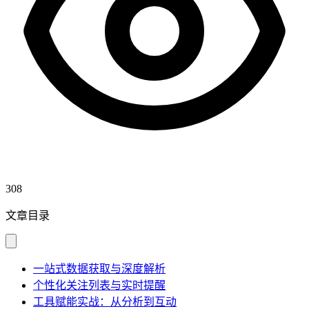
308
文章目录
一站式数据获取与深度解析
个性化关注列表与实时提醒
工具赋能实战：从分析到互动