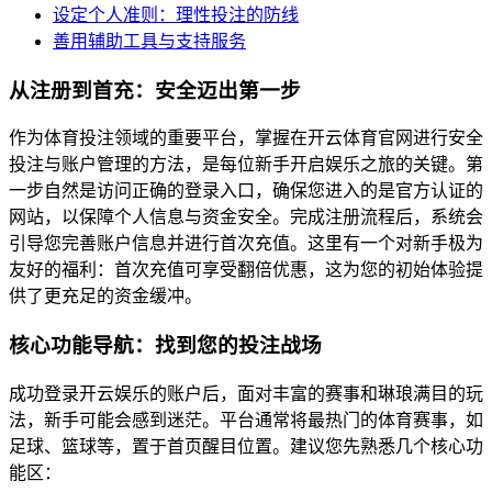
设定个人准则：理性投注的防线
善用辅助工具与支持服务
从注册到首充：安全迈出第一步
作为体育投注领域的重要平台，掌握在开云体育官网进行安全
投注与账户管理的方法，是每位新手开启娱乐之旅的关键。第
一步自然是访问正确的登录入口，确保您进入的是官方认证的
网站，以保障个人信息与资金安全。完成注册流程后，系统会
引导您完善账户信息并进行首次充值。这里有一个对新手极为
友好的福利：首次充值可享受翻倍优惠，这为您的初始体验提
供了更充足的资金缓冲。
核心功能导航：找到您的投注战场
成功登录开云娱乐的账户后，面对丰富的赛事和琳琅满目的玩
法，新手可能会感到迷茫。平台通常将最热门的体育赛事，如
足球、篮球等，置于首页醒目位置。建议您先熟悉几个核心功
能区：