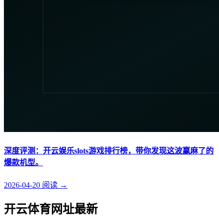
深度评测：开云娱乐slots游戏排行榜，带你发现这波赢麻了的
爆款机型。
2026-04-20
阅读
→
开云体育网址最新