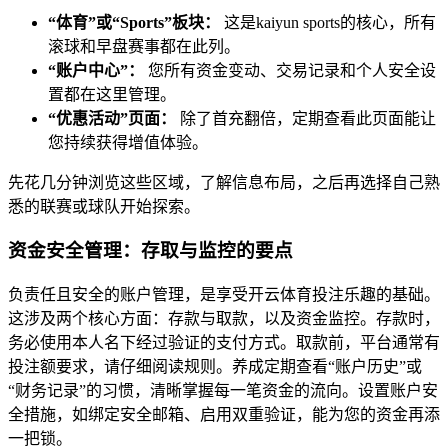
“体育”或“Sports”板块：
这是kaiyun sports的核心，所有
滚球和早盘赛事都在此列。
“账户中心”：
您所有资金变动、交易记录和个人安全设
置都在这里管理。
“优惠活动”页面：
除了首充翻倍，定期查看此页面能让
您持续获得增值体验。
先花几分钟浏览这些区域，了解信息布局，之后再选择自己熟
悉的联赛或球队开始探索。
资金安全管理：存取与监控的要点
负责任且安全的账户管理，是享受开云体育投注乐趣的基础。
这涉及两个核心方面：存款与取款，以及资金监控。存款时，
务必使用本人名下经过验证的支付方式。取款前，平台通常有
投注额要求，请仔细阅读规则。养成定期查看“账户历史”或
“财务记录”的习惯，清晰掌握每一笔资金的流向。设置账户安
全措施，如绑定安全邮箱、启用双重验证，能为您的资金再添
一把锁。