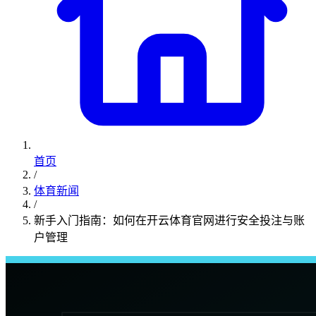
首页
/
体育新闻
/
新手入门指南：如何在开云体育官网进行安全投注与账
户管理