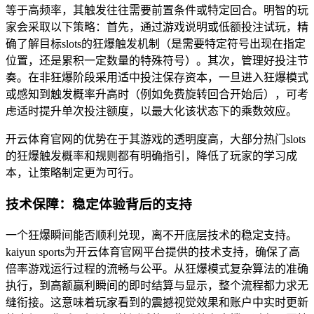
等于高频率，其触发往往需要前置条件或特定回合。明智的玩
家会采取以下策略：首先，通过游戏说明或低额投注试玩，精
确了解目标slots的狂爆触发机制（是需要特定符号出现在指定
位置，还是累积一定数量的特殊符号）。其次，管理好投注节
奏。在非狂爆阶段采用适中投注保存资本，一旦进入狂爆模式
或感知到触发概率升高时（例如免费旋转回合开始后），可考
虑适时提升单次投注额度，以最大化该状态下的乘数效应。
开云体育官网的优势在于其游戏的透明度高，大部分热门slots
的狂爆触发概率和规则都有明确指引，降低了玩家的学习成
本，让策略制定更为可行。
技术保障：稳定体验背后的支持
一个狂爆瞬间能否顺利兑现，离不开底层技术的稳定支持。
kaiyun sports为开云体育官网平台提供的技术支持，确保了高
倍率游戏运行过程的流畅与公平。从狂爆模式复杂算法的准确
执行，到高额赢利瞬间的即时结算与显示，整个流程都力求无
缝衔接。这意味着玩家看到的震撼视觉效果和账户中实时更新