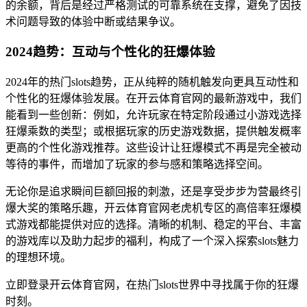
的余额，背后是经过严格测试的可靠系统在支撑，避免了因技
术问题导致的体验中断或结果争议。
2024趋势：互动与个性化的狂爆体验
2024年的热门slots趋势，正从纯粹的随机触发向更具互动性和
个性化的狂爆体验发展。在开云体育官网的最新游戏中，我们
能看到一些创新：例如，允许玩家在特定阶段通过小游戏选择
狂爆乘数的类型；或根据玩家的历史游戏数据，提供触发概率
更高的个性化游戏推荐。这些设计让狂爆模式不再是完全被动
等待的事件，而增加了玩家的参与感和策略选择空间。
无论你是追求瞬间巨额回报的刺激，还是享受步步为营最终引
爆大奖的策略乐趣，开云体育官网老虎机专区的高倍率狂爆模
式游戏都能提供对应的选择。清晰的机制、稳定的平台、丰富
的游戏库以及助力起步的福利，构成了一个深入探索slots魅力
的理想环境。
立即登录开云体育官网，在热门slots世界中寻找属于你的狂爆
时刻。