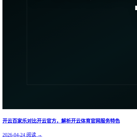
开云百家乐对比开云官方，解析开云体育官网服务特色
2026-04-24
阅读
→