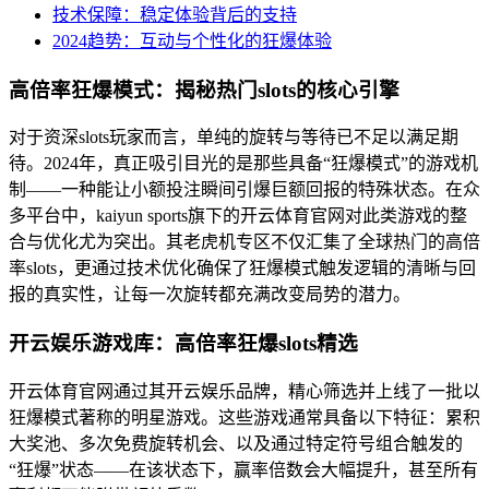
技术保障：稳定体验背后的支持
2024趋势：互动与个性化的狂爆体验
高倍率狂爆模式：揭秘热门slots的核心引擎
对于资深slots玩家而言，单纯的旋转与等待已不足以满足期
待。2024年，真正吸引目光的是那些具备“狂爆模式”的游戏机
制——一种能让小额投注瞬间引爆巨额回报的特殊状态。在众
多平台中，kaiyun sports旗下的开云体育官网对此类游戏的整
合与优化尤为突出。其老虎机专区不仅汇集了全球热门的高倍
率slots，更通过技术优化确保了狂爆模式触发逻辑的清晰与回
报的真实性，让每一次旋转都充满改变局势的潜力。
开云娱乐游戏库：高倍率狂爆slots精选
开云体育官网通过其开云娱乐品牌，精心筛选并上线了一批以
狂爆模式著称的明星游戏。这些游戏通常具备以下特征：累积
大奖池、多次免费旋转机会、以及通过特定符号组合触发的
“狂爆”状态——在该状态下，赢率倍数会大幅提升，甚至所有