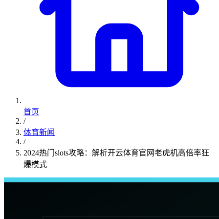
首页
/
体育新闻
/
2024热门slots攻略：解析开云体育官网老虎机高倍率狂
爆模式